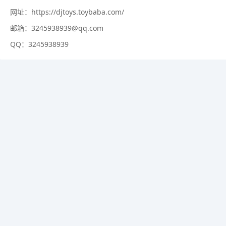
网址：https://djtoys.toybaba.com/
邮箱：3245938939@qq.com
QQ：3245938939