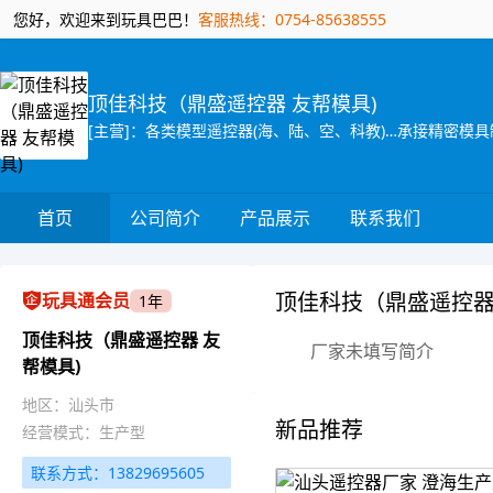
您好，欢迎来到玩具巴巴！
客服热线：0754-85638555
顶佳科技（鼎盛遥控器 友帮模具)
[主营]：各类模型遥控器(海、陆、空、科教)…承接精密模
首页
公司简介
产品展示
联系我们
顶佳科技（鼎盛遥控器
玩具通会员
1年
顶佳科技（鼎盛遥控器 友
厂家未填写简介
帮模具)
地区：汕头市
新品推荐
经营模式：生产型
联系方式：13829695605