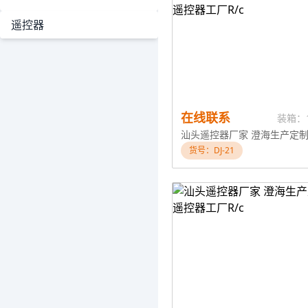
遥控器
在线联系
装箱：
货号：DJ-21